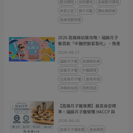
嬰兒課程
依附關係
高雄嬰兒課程
希恩之家
親子互動
腸絞痛舒緩
高雄母嬰照護
2026 高雄婦幼展攻略！福韻月子
餐首創「中醫把脈客製化」，預產
期 7-12 月孕媽咪必看的產後修復
2026-06-17
指南
福韻月子餐
高雄婦幼展
高雄月子餐
中醫調理
北高雄月子餐
產後修復
孕媽咪指南
現煮現送
【高雄月子餐推薦】最高食安標
準！福韻月子餐榮獲 HACCP 與
ISO22000 雙認證，用世界級廚房
2026-06-10
守護產後媽咪
高雄月子餐推薦
產後調理