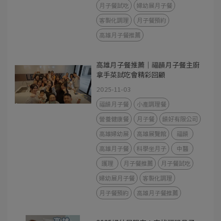
月子餐試吃
婦幼展月子餐
客製化調理
月子餐預約
高雄月子餐推薦
高雄月子餐推薦｜福韻月子餐主廚
拿手菜試吃會精彩回顧
2025-11-03
福韻月子餐
小產調理餐
營養健康餐
月子餐
韻好有限公司
高雄婦幼展
高雄展覽館
福韻
高雄月子餐
科學坐月子
中醫
護理
月子餐推薦
月子餐試吃
婦幼展月子餐
客製化調理
月子餐預約
高雄月子餐推薦