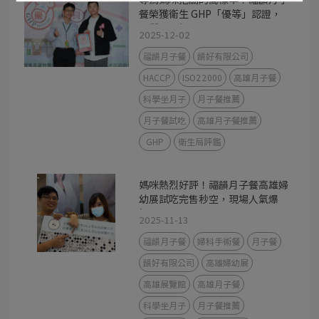
餐榮獲衛生 GHP「優等」認證，
品質再升級
2025-12-02
福韻月子餐
韻好有限公司
HACCP
ISO22000
高雄月子餐
科學坐月子
月子餐推薦
月子餐試吃
高雄月子餐推薦
GHP
衛生局評鑑
媽咪熱烈好評！福韻月子餐高雄婦
幼展試吃完售秒空，現場人氣爆
棚！
2025-11-13
福韻月子餐
婦科手術餐
月子餐
韻好有限公司
高雄婦幼展
高雄展覽館
高雄月子餐
科學坐月子
月子餐推薦