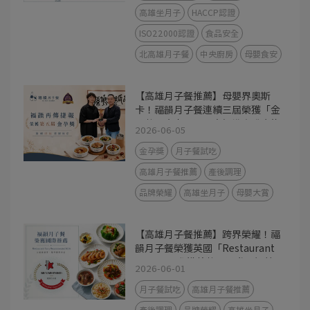
高雄坐月子
HACCP認證
ISO22000認證
食品安全
北高雄月子餐
中央廚房
母嬰食安
【高雄月子餐推薦】母嬰界奧斯
卡！福韻月子餐連續三屆榮獲「金
孕獎」肯定，用最高標準守護產後
2026-06-05
媽咪
金孕獎
月子餐試吃
高雄月子餐推薦
產後調理
品牌榮耀
高雄坐月子
母嬰大賞
【高雄月子餐推薦】跨界榮耀！福
韻月子餐榮獲英國「Restaurant
Guru」國際推薦獎，用世界級美
2026-06-01
味守護產後媽咪
月子餐試吃
高雄月子餐推薦
產後調理
品牌榮耀
高雄坐月子