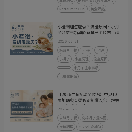
Restaurant Guru
美食評鑑
小產調理怎麼做？流產原因、小月
子注意事項與飲食禁忌全指南｜福
韻月子餐
2026-05-21
福韻月子餐
小產
流產
小月子
小產調理
流產原因
小月子注意事項
小產餐推薦
【2026生育補助全攻略】中央10
萬加碼與育嬰假新制懶人包，給媽
咪最溫暖的產後神隊友
2026-05-16
高雄月子餐
高雄月子餐推薦
產後調理
2026生育補助