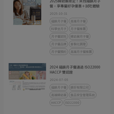
2025婦幼展限定！來找福韻月子
餐，享專屬好孕優惠＋試吃體驗
2025-10-31
福韻月子餐
高雄月子餐
科學坐月子
月子餐推薦
月子餐試吃
婦幼展月子餐
月子餐品牌
客製化調理
月子餐預約
高雄月子餐推薦
2024 福韻月子餐通過 ISO22000
HACCP 雙認證
2024-07-05
福韻月子餐
韻好有限公司
高雄婦幼展
食品安全管理系統
HACCP
ISO22000