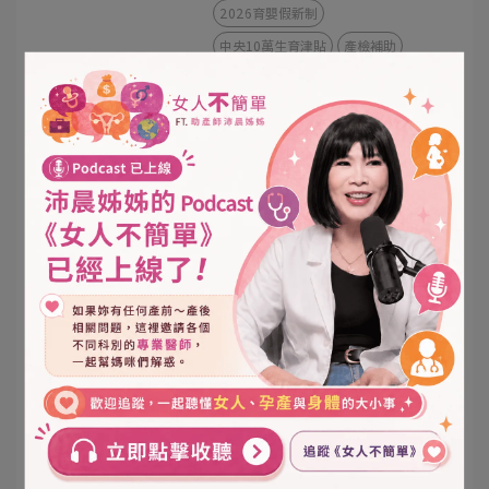
2026育嬰假新制
中央10萬生育津貼
產檢補助
育嬰留職停薪
育兒津貼
【高雄月子餐推薦】福韻月子餐 x
高醫岡山院慶，溫馨直擊媽咪的產
後神隊友
2026-05-10
高雄月子餐
月子餐推薦
高醫岡山
產後調理
寶寶爬行比賽
品牌活動
【 高雄月子餐推薦 】狂賀！福韻
月子餐榮獲 2026 市府綠色友善餐
盒優選
2026-04-28
高雄月子餐
月子餐推薦
專為媽咪把關的高標準！福韻月子