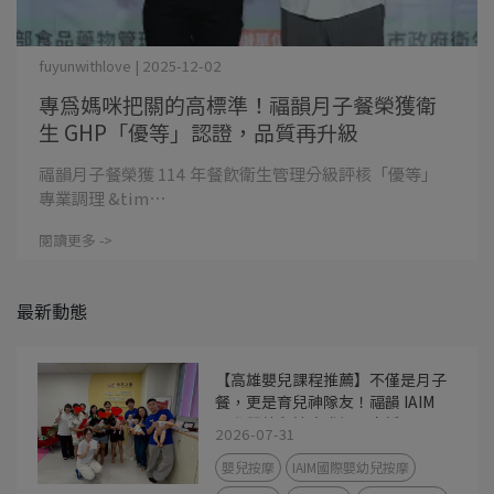
fuyunwithlove | 2025-12-02
專為媽咪把關的高標準！福韻月子餐榮獲衛
生 GHP「優等」認證，品質再升級
福韻月子餐榮獲 114 年餐飲衛生管理分級評核「優等」
專業調理 &tim⋯
閱讀更多 ->
最新動態
【高雄嬰兒課程推薦】不僅是月子
餐，更是育兒神隊友！福韻 IAIM
國際嬰幼兒按摩講師親自授課，用
2026-07-31
撫觸建立最美依附關係
嬰兒按摩
IAIM國際嬰幼兒按摩