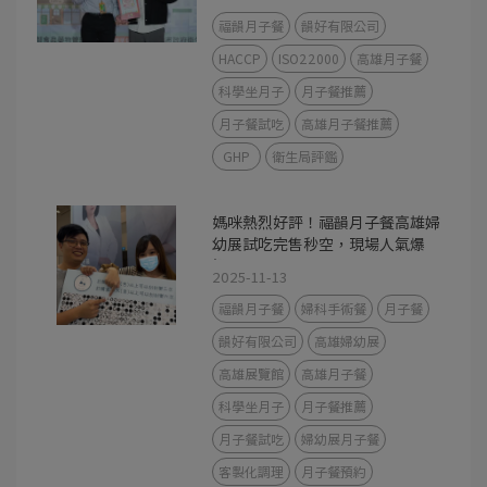
福韻月子餐
韻好有限公司
HACCP
ISO22000
高雄月子餐
科學坐月子
月子餐推薦
月子餐試吃
高雄月子餐推薦
GHP
衛生局評鑑
媽咪熱烈好評！福韻月子餐高雄婦
幼展試吃完售秒空，現場人氣爆
棚！
2025-11-13
福韻月子餐
婦科手術餐
月子餐
韻好有限公司
高雄婦幼展
高雄展覽館
高雄月子餐
科學坐月子
月子餐推薦
月子餐試吃
婦幼展月子餐
客製化調理
月子餐預約