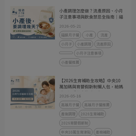
小產調理怎麼做？流產原因、小月
子注意事項與飲食禁忌全指南｜福
韻月子餐
2026-05-21
福韻月子餐
小產
流產
小月子
小產調理
流產原因
小月子注意事項
小產餐推薦
【2026生育補助全攻略】中央10
萬加碼與育嬰假新制懶人包，給媽
咪最溫暖的產後神隊友
2026-05-16
高雄月子餐
高雄月子餐推薦
產後調理
2026生育補助
2026育嬰假新制
中央10萬生育津貼
產檢補助