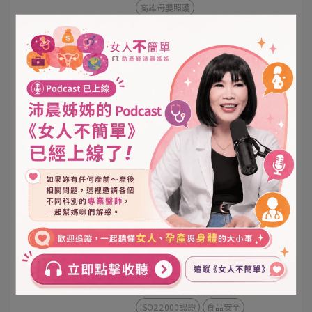
高雄母嬰照護
2026 高雄婦幼展攻略！福韻月子
餐首創「中醫把脈客製化」，預產
期 7-12 月孕媽咪必看的產後修復
2026-06-17
指南
福韻月子餐
高雄婦幼展
高雄月子餐
中醫調理
北高雄月子餐
產後修復
孕媽咪指南
現煮現送
【高雄月子餐推薦】最高食安標
準！福韻月子餐榮獲 HACCP 與
ISO22000 雙認證，用世界級廚房
2026-06-10
守護產後媽咪
高雄月子餐推薦
產後調理
高雄坐月子
HACCP認證
ISO22000認證
食品安全