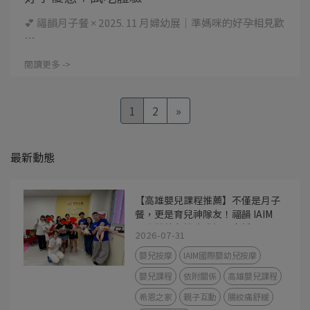
💕 福韻月子餐 × 2025. 11 月婦幼展｜準媽咪的好孕相見歡
⋯
閱讀更多 ->
1
2
»
最新動態
【高雄嬰兒課程推薦】不僅是月子
餐，更是育兒神隊友！福韻 IAIM
國際嬰幼兒按摩講師親自授課，用
2026-07-31
撫觸建立最美依附關係
嬰兒按摩
IAIM國際嬰幼兒按摩
嬰兒課程
依附關係
高雄嬰兒課程
希恩之家
親子互動
腸絞痛舒緩