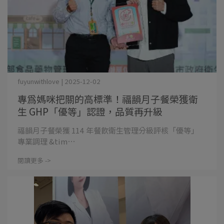
fuyunwithlove | 2025-12-02
專為媽咪把關的高標準！福韻月子餐榮獲衛
生 GHP「優等」認證，品質再升級
福韻月子餐榮獲 114 年餐飲衛生管理分級評核「優等」
專業調理 &tim⋯
閱讀更多 ->