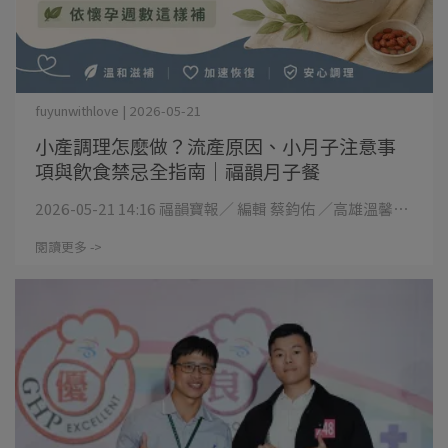
fuyunwithlove | 2026-05-21
小產調理怎麼做？流產原因、小月子注意事
項與飲食禁忌全指南｜福韻月子餐
2026-05-21 14:16 福韻寶報／ 編輯 蔡鈞佑 ／高雄溫馨⋯
閱讀更多 ->