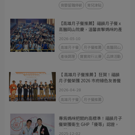
育嬰留職停薪
育兒津貼
【高雄月子餐推薦】福韻月子餐 x
高醫岡山院慶，溫馨直擊媽咪的產
後神隊友
2026-05-10
高雄月子餐
月子餐推薦
高醫岡山
產後調理
寶寶爬行比賽
品牌活動
【 高雄月子餐推薦 】狂賀！福韻
月子餐榮獲 2026 市府綠色友善餐
盒優選
2026-04-28
高雄月子餐
月子餐推薦
專為媽咪把關的高標準！福韻月子
餐榮獲衛生 GHP「優等」認證，
品質再升級
2025-12-02