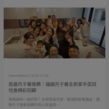
fuyunwithlove | 2025-11-03
高雄月子餐推薦｜福韻月子餐主廚拿手菜試
吃會精彩回顧
現場媽咪一致好評！主廚現場烹調、護理師營養講座，體
驗月子餐最真實的用心與溫度 ⋯