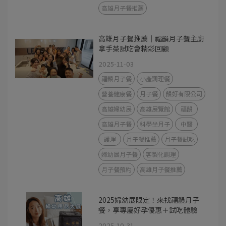
高雄月子餐推薦
高雄月子餐推薦｜福韻月子餐主廚
拿手菜試吃會精彩回顧
2025-11-03
福韻月子餐
小產調理餐
營養健康餐
月子餐
韻好有限公司
高雄婦幼展
高雄展覽館
福韻
高雄月子餐
科學坐月子
中醫
護理
月子餐推薦
月子餐試吃
婦幼展月子餐
客製化調理
月子餐預約
高雄月子餐推薦
2025婦幼展限定！來找福韻月子
餐，享專屬好孕優惠＋試吃體驗
2025-10-31