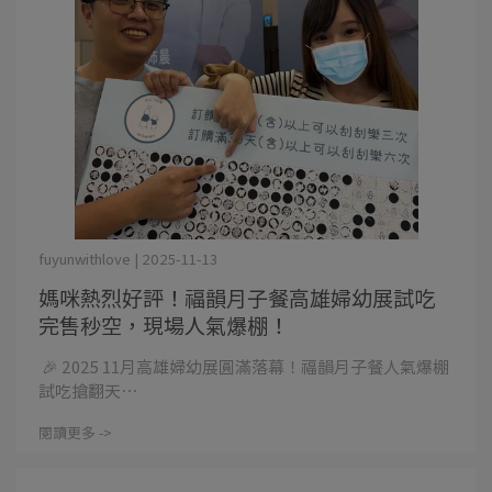
fuyunwithlove | 2025-11-13
媽咪熱烈好評！福韻月子餐高雄婦幼展試吃
完售秒空，現場人氣爆棚！
🎉 2025 11月高雄婦幼展圓滿落幕！福韻月子餐人氣爆棚
試吃搶翻天⋯
閱讀更多 ->