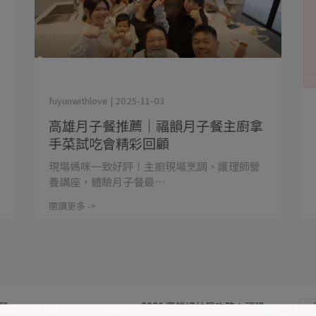
fuyunwithlove | 2025-11-03
高雄月子餐推薦｜福韻月子餐主廚拿
手菜試吃會精彩回顧
現場媽咪一致好評！主廚現場烹調、護理師營
養講座，體驗月子餐最⋯
閱讀更多 ->
是
2026 高雄婦幼展攻略！福韻