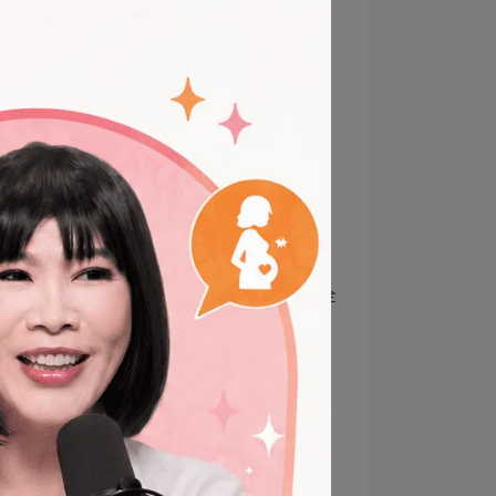
標準！福韻月子餐榮獲
HACCP 與 ISO22000 雙認
2026-06-10
證，用世界級廚房守護產後媽
咪
高雄月子餐推薦
產後調理
高雄坐月子
HACCP認證
ISO22000認證
食品安全
北高雄月子餐
中央廚房
母嬰食安
小產調理怎麼做？流產原因、
小月子注意事項與飲食禁忌全
指南｜福韻月子餐
2026-05-21
福韻月子餐
小產
流產
小月子
小產調理
流產原因
小月子注意事項
小產餐推薦