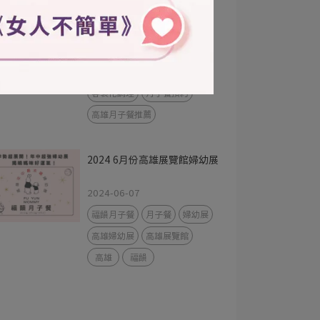
高雄展覽館
福韻
高雄月子餐
科學坐月子
中醫
護理
月子餐推薦
月子餐試吃
婦幼展月子餐
客製化調理
月子餐預約
高雄月子餐推薦
2024 6月份高雄展覽館婦幼展
2024-06-07
福韻月子餐
月子餐
婦幼展
高雄婦幼展
高雄展覽館
高雄
福韻