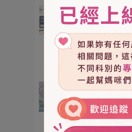
【2026生育補助全攻略】
央10萬加碼與育嬰假新制
包，給媽咪最溫暖的產後神
2026-05-16
友
高雄月子餐
高雄月子餐推薦
產後調理
2026生育補助
2026育嬰假新制
中央10萬生育津貼
產檢補助
育嬰留職停薪
育兒津貼
專為媽咪把關的高標準！福
月子餐榮獲衛生 GHP「優
等」認證，品質再升級
2025-12-02
福韻月子餐
韻好有限公司
HACCP
ISO22000
高雄月子餐
科學坐月子