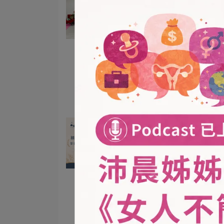
月子餐，更是育兒神隊友！
韻 IAIM 國際嬰幼兒按摩講
2026-07-31
親自授課，用撫觸建立最美
附關係
嬰兒按摩
IAIM國際嬰幼兒按
嬰兒課程
依附關係
高雄嬰兒課程
希恩之家
親子互動
腸絞痛舒緩
高雄母嬰照護
【高雄月子餐推薦】母嬰界
斯卡！福韻月子餐連續三屆
獲「金孕獎」肯定，用最高
2026-06-05
準守護產後媽咪
金孕獎
月子餐試吃
高雄月子餐推薦
產後調理
品牌榮耀
高雄坐月子
母嬰大賞