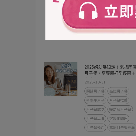
月子餐推薦
月子餐試吃
高雄月子餐推薦
GHP
衛生局評鑑
2025婦幼展限定！來找福
月子餐，享專屬好孕優惠＋
吃體驗
2025-10-31
福韻月子餐
高雄月子餐
科學坐月子
月子餐推薦
月子餐試吃
婦幼展月子餐
月子餐品牌
客製化調理
月子餐預約
高雄月子餐推薦