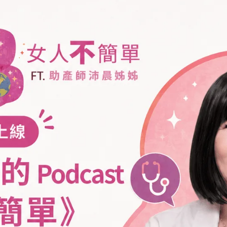
福
月子餐首創「中醫把脈客製
師
化」，預產期 7-12 月孕媽咪
2026-06-17
依
必看的產後修復指南
摩
福韻月子餐
高雄婦幼展
高雄月子餐
中醫調理
北高雄月子餐
產後修復
孕媽咪指南
現煮現送
奧
【高雄月子餐推薦】跨界榮
榮
耀！福韻月子餐榮獲英國
標
「Restaurant Guru」國際推
2026-06-01
薦獎，用世界級美味守護產後
媽咪
月子餐試吃
高雄月子餐推薦
產後調理
品牌榮耀
高雄坐月子
Restaurant Guru
美食評鑑