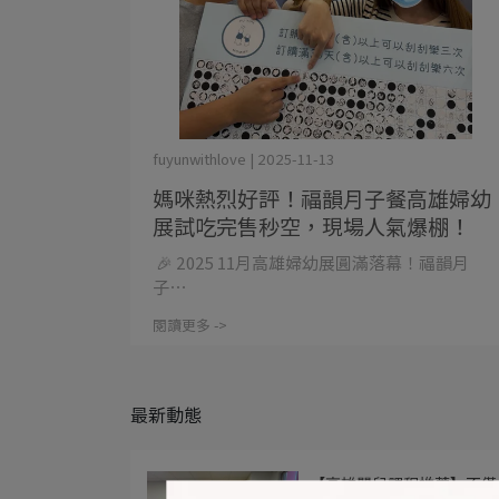
fuyunwithlove | 2025-11-13
媽咪熱烈好評！福韻月子餐高雄婦幼
展試吃完售秒空，現場人氣爆棚！
🎉 2025 11月高雄婦幼展圓滿落幕！福韻月
子⋯
閱讀更多 ->
最新動態
【高雄嬰兒課程推薦】不僅