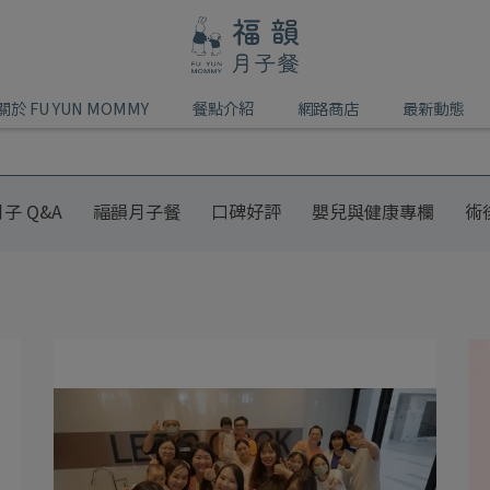
關於 FU YUN MOMMY
餐點介紹
網路商店
最新動態
子 Q&A
福韻月子餐
口碑好評
嬰兒與健康專欄
術