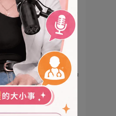
【 高雄月子餐推薦 】狂賀！
福韻月子餐榮獲 2026 市府綠
色友善餐盒優選
2026-04-28
高雄月子餐
月子餐推薦
高雄月子餐推薦｜福韻月子餐
主廚拿手菜試吃會精彩回顧
2025-11-03
福韻月子餐
小產調理餐
營養健康餐
月子餐
韻好有限公司
高雄婦幼展