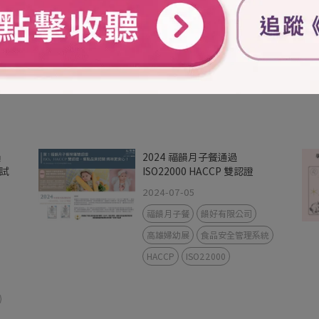
高雄月子餐
科學坐月子
月子餐推薦
月子餐試吃
婦幼展月子餐
客製化調理
月子餐預約
高雄月子餐推薦
韻
2024 福韻月子餐通過
試
ISO22000 HACCP 雙認證
2024-07-05
福韻月子餐
韻好有限公司
高雄婦幼展
食品安全管理系統
HACCP
ISO22000