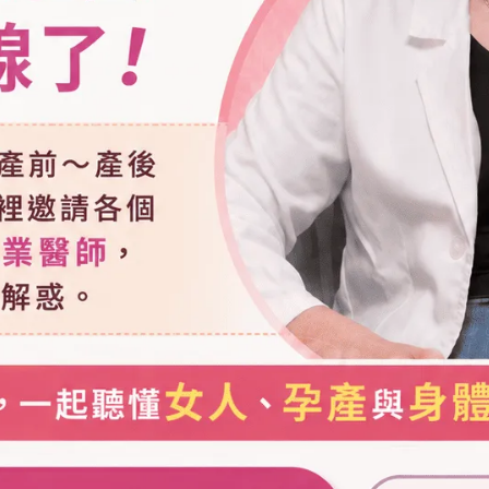
中
【高雄月子餐推薦】福韻月子
懶人
餐 x 高醫岡山院慶，溫馨直擊
隊
媽咪的產後神隊友
2026-05-10
高雄月子餐
月子餐推薦
高醫岡山
產後調理
寶寶爬行比賽
品牌活動
韻
媽咪熱烈好評！福韻月子餐高
雄婦幼展試吃完售秒空，現場
人氣爆棚！
2025-11-13
福韻月子餐
婦科手術餐
月子餐
韻好有限公司
高雄婦幼展
高雄展覽館