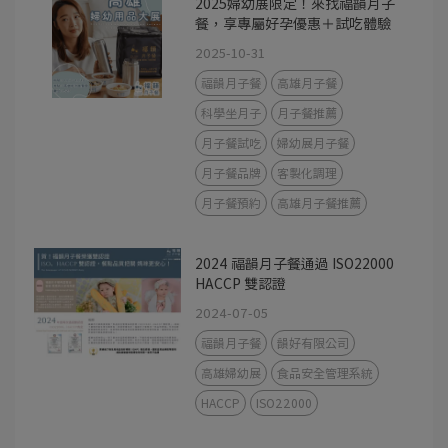
2025婦幼展限定！來找福韻月子
餐，享專屬好孕優惠＋試吃體驗
2025-10-31
福韻月子餐
高雄月子餐
科學坐月子
月子餐推薦
月子餐試吃
婦幼展月子餐
月子餐品牌
客製化調理
月子餐預約
高雄月子餐推薦
2024 福韻月子餐通過 ISO22000
HACCP 雙認證
2024-07-05
福韻月子餐
韻好有限公司
高雄婦幼展
食品安全管理系統
HACCP
ISO22000