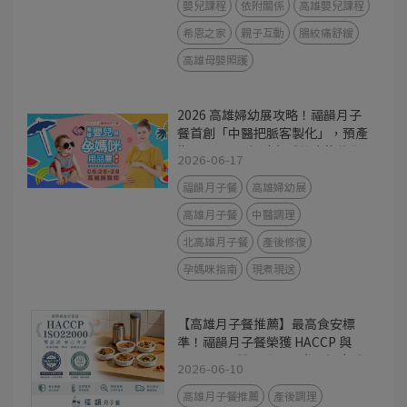
嬰兒課程
依附關係
高雄嬰兒課程
希恩之家
親子互動
腸絞痛舒緩
高雄母嬰照護
2026 高雄婦幼展攻略！福韻月子
餐首創「中醫把脈客製化」，預產
期 7-12 月孕媽咪必看的產後修復
2026-06-17
指南
福韻月子餐
高雄婦幼展
高雄月子餐
中醫調理
北高雄月子餐
產後修復
孕媽咪指南
現煮現送
【高雄月子餐推薦】最高食安標
準！福韻月子餐榮獲 HACCP 與
ISO22000 雙認證，用世界級廚房
2026-06-10
守護產後媽咪
高雄月子餐推薦
產後調理