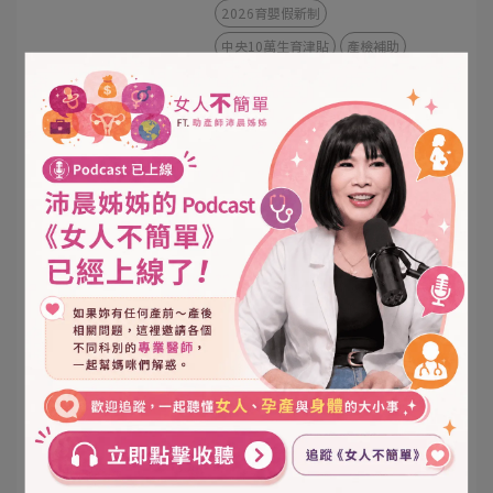
2026育嬰假新制
中央10萬生育津貼
產檢補助
育嬰留職停薪
育兒津貼
【高雄月子餐推薦】福韻月子餐 x
高醫岡山院慶，溫馨直擊媽咪的產
後神隊友
2026-05-10
高雄月子餐
月子餐推薦
高醫岡山
產後調理
寶寶爬行比賽
品牌活動
【 高雄月子餐推薦 】狂賀！福韻
月子餐榮獲 2026 市府綠色友善餐
盒優選
2026-04-28
高雄月子餐
月子餐推薦
專為媽咪把關的高標準！福韻月子