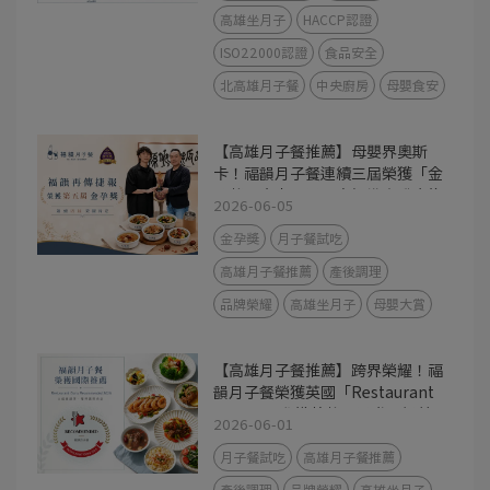
高雄坐月子
HACCP認證
ISO22000認證
食品安全
北高雄月子餐
中央廚房
母嬰食安
【高雄月子餐推薦】母嬰界奧斯
卡！福韻月子餐連續三屆榮獲「金
孕獎」肯定，用最高標準守護產後
2026-06-05
媽咪
金孕獎
月子餐試吃
高雄月子餐推薦
產後調理
品牌榮耀
高雄坐月子
母嬰大賞
【高雄月子餐推薦】跨界榮耀！福
韻月子餐榮獲英國「Restaurant
Guru」國際推薦獎，用世界級美
2026-06-01
味守護產後媽咪
月子餐試吃
高雄月子餐推薦
產後調理
品牌榮耀
高雄坐月子