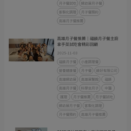
月子餐試吃
婦幼展月子餐
客製化調理
月子餐預約
高雄月子餐推薦
高雄月子餐推薦｜福韻月子餐主廚
拿手菜試吃會精彩回顧
2025-11-03
福韻月子餐
小產調理餐
營養健康餐
月子餐
韻好有限公司
高雄婦幼展
高雄展覽館
福韻
高雄月子餐
科學坐月子
中醫
護理
月子餐推薦
月子餐試吃
婦幼展月子餐
客製化調理
月子餐預約
高雄月子餐推薦