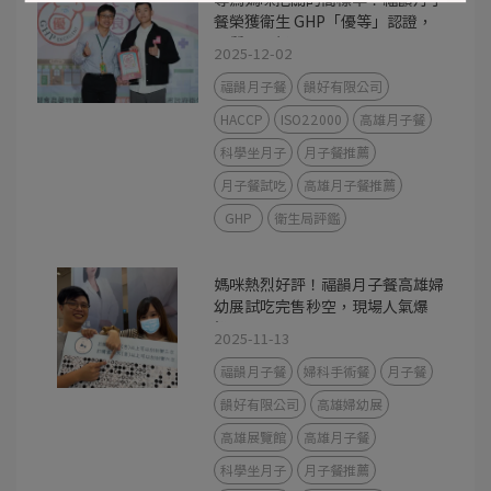
餐榮獲衛生 GHP「優等」認證，
品質再升級
2025-12-02
福韻月子餐
韻好有限公司
HACCP
ISO22000
高雄月子餐
科學坐月子
月子餐推薦
月子餐試吃
高雄月子餐推薦
GHP
衛生局評鑑
媽咪熱烈好評！福韻月子餐高雄婦
幼展試吃完售秒空，現場人氣爆
棚！
2025-11-13
福韻月子餐
婦科手術餐
月子餐
韻好有限公司
高雄婦幼展
高雄展覽館
高雄月子餐
科學坐月子
月子餐推薦