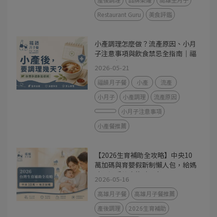
Restaurant Guru
美食評鑑
小產調理怎麼做？流產原因、小月
子注意事項與飲食禁忌全指南｜福
韻月子餐
2026-05-21
福韻月子餐
小產
流產
小月子
小產調理
流產原因
小月子注意事項
小產餐推薦
【2026生育補助全攻略】中央10
萬加碼與育嬰假新制懶人包，給媽
咪最溫暖的產後神隊友
2026-05-16
高雄月子餐
高雄月子餐推薦
產後調理
2026生育補助