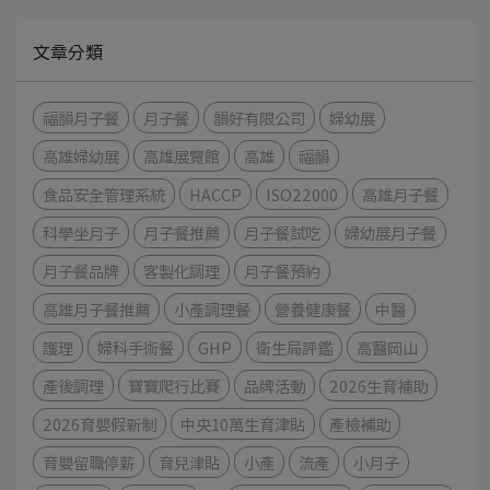
文章分類
福韻月子餐
月子餐
韻好有限公司
婦幼展
高雄婦幼展
高雄展覽館
高雄
福韻
食品安全管理系統
HACCP
ISO22000
高雄月子餐
科學坐月子
月子餐推薦
月子餐試吃
婦幼展月子餐
月子餐品牌
客製化調理
月子餐預約
高雄月子餐推薦
小產調理餐
營養健康餐
中醫
護理
婦科手術餐
GHP
衛生局評鑑
高醫岡山
產後調理
寶寶爬行比賽
品牌活動
2026生育補助
2026育嬰假新制
中央10萬生育津貼
產檢補助
育嬰留職停薪
育兒津貼
小產
流產
小月子