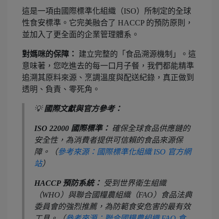
這是一項由國際標準化組織（ISO）所制定的全球
性食安標準。它完美融合了 HACCP 的預防原則，
並加入了更全面的企業管理體系。
對媽咪的保障：
建立完整的「食品溯源機制」。這
意味著，您吃進去的每一口月子餐，我們都能精準
追溯其原料來源、烹調溫度與配送紀錄，真正做到
透明、負責、零死角。
💡
國際文獻與官方參考：
ISO 22000 國際標準：
確保全球食品供應鏈的
安全性，為消費者提供可信賴的食品來源保
障。（
參考來源：國際標準化組織 ISO 官方網
站
）
HACCP 預防系統：
受到世界衛生組織
（WHO）與聯合國糧農組織（FAO）食品法典
委員會的強烈推薦，為防範食安危害的最有效
工具。（
參考來源：聯合國糧農組織 FAO 食