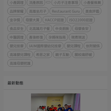
小產調理
流產原因
小月子注意事項
小產餐推薦
品牌榮耀
高雄坐月子
Restaurant Guru
美食評鑑
金孕獎
母嬰大賞
HACCP認證
ISO22000認證
食品安全
北高雄月子餐
中央廚房
母嬰食安
中醫調理
產後修復
孕媽咪指南
現煮現送
嬰兒按摩
IAIM國際嬰幼兒按摩
嬰兒課程
依附關係
高雄嬰兒課程
希恩之家
親子互動
腸絞痛舒緩
高雄母嬰照護
最新動態