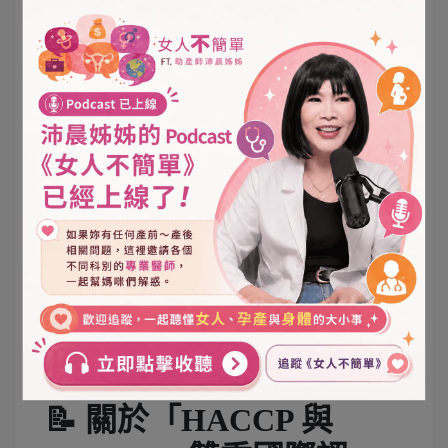
在準備迎接新生命的這段日子裡，媽咪們要煩惱的
事情已經夠多了。關於「吃得安不安全」這件事，
請放心交給榮獲國際雙認證的福韻月子餐。
我們深信，「科學化的產後照護」必須建立在絕對
安全的基礎上。結合中醫藥膳的傳統底蘊與現代食
品科學的最高標準，福韻會繼續在這座城市，為每
一位高雄坐月子的媽咪，烹調出最專業、最溫馨的
療癒膳食。
尋找值得信賴的高雄月子餐？歡迎與我們聯繫，讓
國際雙認證的頂尖美味，陪您安穩度過產後的每一
天！
👉
[點擊此處了解福韻月子餐方案 / 立即預約試吃
諮詢]
📝 關於「
HACCP 與