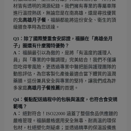
材皆有透明的溯源紀錄。我們擁有專業的專屬車隊
進行溫控熱送，無論您是在南高雄，還是尋找優質
的
北高雄月子餐
，福韻都能將這份安全、衛生的頂
級膳食準時為您送達。
Q3：除了國際雙重食安認證，福韻在「高雄坐月
子」圈還有什麼獨特優勢？
A：
福韻最引以為傲的，是將「有溫度的護理人
員」與「專業的中醫調理」完美結合！我們不僅讓
您吃得零風險，更透過專業中醫把脈與護理團隊的
動態評估，為您客製化產後最適合當下體質的溫潤
藥膳。這份兼具安全與專業的堅持，讓我們成為許
多家庭
高雄月子餐推薦
的首選。
Q4：餐點配送過程中的包裝與溫度，也符合食安規
範嗎？
A：
絕對符合！ISO22000 涵蓋了整個食品供應鏈的
嚴格管理。福韻嚴格選用安全無毒、耐高溫的環保
包材，杜絕塑化劑疑慮；並透過精準的保溫設備進