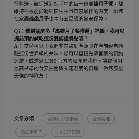
行熱送。確保送到您手中的每一份
高雄月子餐
，都
維持在最能抑制細菌生長且口感最佳的溫度，讓您
在家
高雄坐月子
也享有五星級的食安保障。
Q5：看到這麼多「高雄月子餐推薦」福韻，我可以
提前預約試吃這份雙認證餐點嗎？
A：
當然可以！我們非常鼓勵準媽咪在產前親自體
驗這份世界級的美味。您可以直接點擊官網的預約
連結，或透過 LINE 官方帳號聯繫我們。讓福韻用
最高標準的食安把關與充滿溫度的料理，做您產後
最強的神隊友！
文章分類
高雄月子餐推薦
產後調理
高雄坐月子
HACCP認證