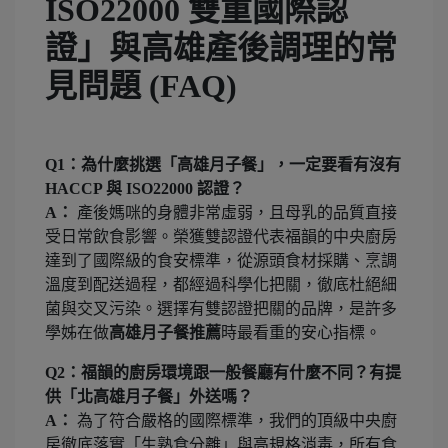
ISO22000 雙重國際認
證
」與高雄產後調理的常
見問題 (FAQ)
Q1：為什麼挑選「高雄月子餐」，一定要看有沒有
HACCP 與 ISO22000 認證？
A：
產後媽咪的身體非常虛弱，且母乳的品質直接
受日常飲食影響。榮獲雙認證代表福韻的中央廚房
達到了國際級的食安標準，從源頭食材採購、烹調
溫度到配送過程，都經過科學化把關，徹底杜絕細
菌與交叉污染。選擇有雙認證把關的品牌，是許多
學姊在做
高雄月子餐推薦
時最看重的安心指標。
Q2：福韻的廚房環境跟一般餐廳有什麼不同？有提
供「北高雄月子餐」外送嗎？
A：
為了符合嚴格的國際標準，我們的頂級中央廚
房徹底落實「生熟食分離」與高規格消毒，所有食