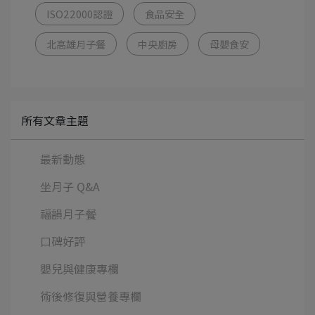
ISO22000認證
食品安全
北高雄月子餐
中央廚房
母嬰食安
所有文章主題
最新動態
坐月子 Q&A
福韻月子餐
口碑好評
嬰兒與健康專欄
術後修復與營養專欄