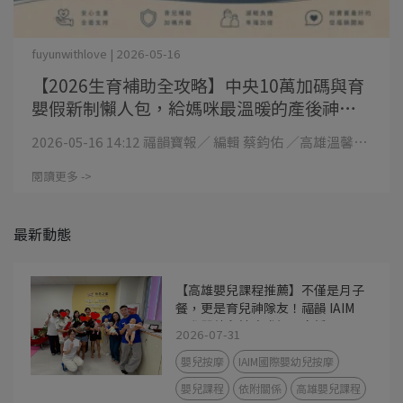
fuyunwithlove | 2026-05-16
【2026生育補助全攻略】中央10萬加碼與育
嬰假新制懶人包，給媽咪最溫暖的產後神隊
友
2026-05-16 14:12 福韻寶報／ 編輯 蔡鈞佑 ／高雄溫馨⋯
閱讀更多 ->
最新動態
【高雄嬰兒課程推薦】不僅是月子
餐，更是育兒神隊友！福韻 IAIM
國際嬰幼兒按摩講師親自授課，用
2026-07-31
撫觸建立最美依附關係
嬰兒按摩
IAIM國際嬰幼兒按摩
嬰兒課程
依附關係
高雄嬰兒課程