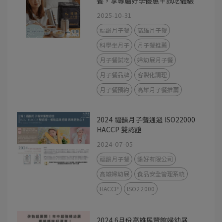
餐，享專屬好孕優惠＋試吃體驗
2025-10-31
福韻月子餐
高雄月子餐
科學坐月子
月子餐推薦
月子餐試吃
婦幼展月子餐
月子餐品牌
客製化調理
月子餐預約
高雄月子餐推薦
2024 福韻月子餐通過 ISO22000
HACCP 雙認證
2024-07-05
福韻月子餐
韻好有限公司
高雄婦幼展
食品安全管理系統
HACCP
ISO22000
2024 6月份高雄展覽館婦幼展