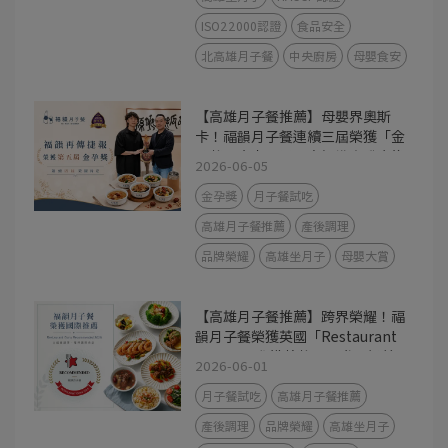
ISO22000認證
食品安全
北高雄月子餐
中央廚房
母嬰食安
【高雄月子餐推薦】母嬰界奧斯
卡！福韻月子餐連續三屆榮獲「金
孕獎」肯定，用最高標準守護產後
2026-06-05
媽咪
金孕獎
月子餐試吃
高雄月子餐推薦
產後調理
品牌榮耀
高雄坐月子
母嬰大賞
【高雄月子餐推薦】跨界榮耀！福
韻月子餐榮獲英國「Restaurant
Guru」國際推薦獎，用世界級美
2026-06-01
味守護產後媽咪
月子餐試吃
高雄月子餐推薦
產後調理
品牌榮耀
高雄坐月子