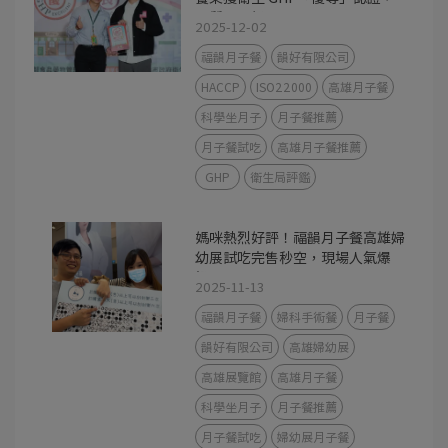
品質再升級
2025-12-02
福韻月子餐
韻好有限公司
HACCP
ISO22000
高雄月子餐
科學坐月子
月子餐推薦
月子餐試吃
高雄月子餐推薦
GHP
衛生局評鑑
媽咪熱烈好評！福韻月子餐高雄婦
幼展試吃完售秒空，現場人氣爆
棚！
2025-11-13
福韻月子餐
婦科手術餐
月子餐
韻好有限公司
高雄婦幼展
高雄展覽館
高雄月子餐
科學坐月子
月子餐推薦
月子餐試吃
婦幼展月子餐