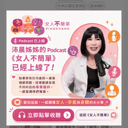
中央10萬生育津貼
產檢補助
育嬰留職停薪
育兒津貼
【高雄月子餐推薦】福韻月子餐 x
高醫岡山院慶，溫馨直擊媽咪的產
後神隊友
2026-05-10
高雄月子餐
月子餐推薦
高醫岡山
產後調理
寶寶爬行比賽
品牌活動
【 高雄月子餐推薦 】狂賀！福韻
月子餐榮獲 2026 市府綠色友善餐
盒優選
2026-04-28
高雄月子餐
月子餐推薦
專為媽咪把關的高標準！福韻月子
餐榮獲衛生 GHP「優等」認證，