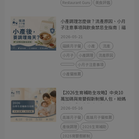
Restaurant Guru
美食評鑑
小產調理怎麼做？流產原因、小月
子注意事項與飲食禁忌全指南｜福
韻月子餐
2026-05-21
福韻月子餐
小產
流產
小月子
小產調理
流產原因
小月子注意事項
小產餐推薦
【2026生育補助全攻略】中央10
萬加碼與育嬰假新制懶人包，給媽
咪最溫暖的產後神隊友
2026-05-16
高雄月子餐
高雄月子餐推薦
產後調理
2026生育補助
2026育嬰假新制