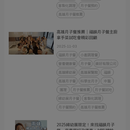
客製化調理
月子餐預約
高雄月子餐推薦
高雄月子餐推薦｜福韻月子餐主廚
拿手菜試吃會精彩回顧
2025-11-03
福韻月子餐
小產調理餐
營養健康餐
月子餐
韻好有限公司
高雄婦幼展
高雄展覽館
福韻
高雄月子餐
科學坐月子
中醫
護理
月子餐推薦
月子餐試吃
婦幼展月子餐
客製化調理
月子餐預約
高雄月子餐推薦
2025婦幼展限定！來找福韻月子