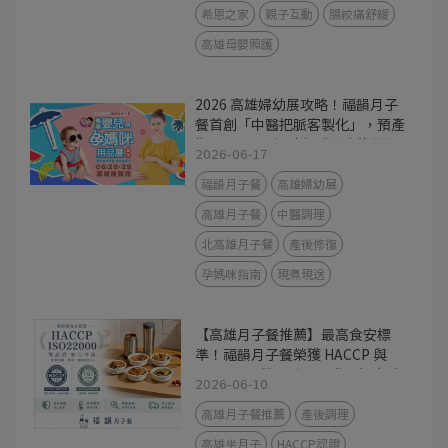
希恩之家
親子互動
腸絞痛舒緩
高雄母嬰照護
2026 高雄婦幼展攻略！福韻月子
餐首創「中醫把脈客製化」，預產
期 7-12 月孕媽咪必看的產後修復
2026-06-17
指南
福韻月子餐
高雄婦幼展
高雄月子餐
中醫調理
北高雄月子餐
產後修復
孕媽咪指南
現煮現送
【高雄月子餐推薦】最高食安標
準！福韻月子餐榮獲 HACCP 與
ISO22000 雙認證，用世界級廚房
2026-06-10
守護產後媽咪
高雄月子餐推薦
產後調理
高雄坐月子
HACCP認證