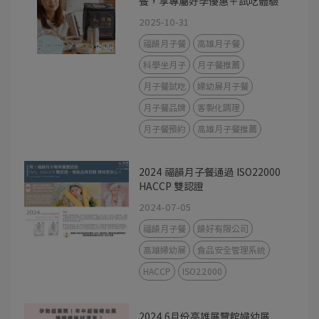
餐，享專屬好孕優惠＋試吃體驗
2025-10-31
福韻月子餐
高雄月子餐
科學坐月子
月子餐推薦
月子餐試吃
婦幼展月子餐
月子餐品牌
客製化調理
月子餐預約
高雄月子餐推薦
2024 福韻月子餐通過 ISO22000
HACCP 雙認證
2024-07-05
福韻月子餐
韻好有限公司
高雄婦幼展
食品安全管理系統
HACCP
ISO22000
2024 6月份高雄展覽館婦幼展