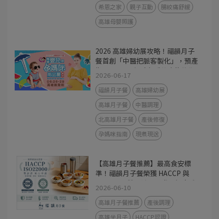
希恩之家
親子互動
腸絞痛舒緩
高雄母嬰照護
2026 高雄婦幼展攻略！福韻月子
餐首創「中醫把脈客製化」，預產
期 7-12 月孕媽咪必看的產後修復
2026-06-17
指南
福韻月子餐
高雄婦幼展
高雄月子餐
中醫調理
北高雄月子餐
產後修復
孕媽咪指南
現煮現送
【高雄月子餐推薦】最高食安標
準！福韻月子餐榮獲 HACCP 與
ISO22000 雙認證，用世界級廚房
2026-06-10
守護產後媽咪
高雄月子餐推薦
產後調理
高雄坐月子
HACCP認證