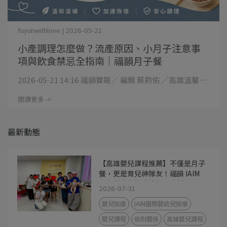
fuyunwithlove | 2026-05-21
小產調理怎麼做？流產原因、小月子注意事
項與飲食禁忌全指南｜福韻月子餐
2026-05-21 14:16 福韻寶報／ 編輯 蔡鈞佑 ／高雄溫馨⋯
閱讀更多 ->
最新動態
【高雄嬰兒課程推薦】不僅是月子
餐，更是育兒神隊友！福韻 IAIM
國際嬰幼兒按摩講師親自授課，用
2026-07-31
撫觸建立最美依附關係
嬰兒按摩
IAIM國際嬰幼兒按摩
嬰兒課程
依附關係
高雄嬰兒課程