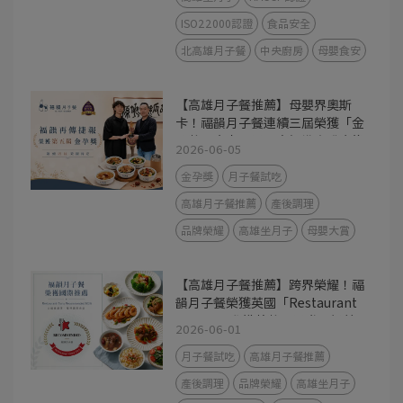
ISO22000認證
食品安全
北高雄月子餐
中央廚房
母嬰食安
【高雄月子餐推薦】母嬰界奧斯
卡！福韻月子餐連續三屆榮獲「金
孕獎」肯定，用最高標準守護產後
2026-06-05
媽咪
金孕獎
月子餐試吃
高雄月子餐推薦
產後調理
品牌榮耀
高雄坐月子
母嬰大賞
【高雄月子餐推薦】跨界榮耀！福
韻月子餐榮獲英國「Restaurant
Guru」國際推薦獎，用世界級美
2026-06-01
味守護產後媽咪
月子餐試吃
高雄月子餐推薦
產後調理
品牌榮耀
高雄坐月子