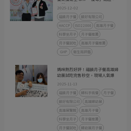
品質再升級
2025-12-02
福韻月子餐
韻好有限公司
HACCP
ISO22000
高雄月子餐
科學坐月子
月子餐推薦
月子餐試吃
高雄月子餐推薦
GHP
衛生局評鑑
媽咪熱烈好評！福韻月子餐高雄婦
幼展試吃完售秒空，現場人氣爆
棚！
2025-11-13
福韻月子餐
婦科手術餐
月子餐
韻好有限公司
高雄婦幼展
高雄展覽館
高雄月子餐
科學坐月子
月子餐推薦
月子餐試吃
婦幼展月子餐