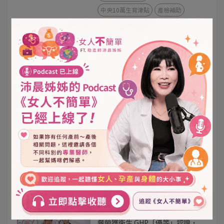
中央10萬生育津貼
產檢補助
育嬰留職停薪
育兒津貼
【高雄月子餐推薦】福韻月子餐 x
高醫岡山院慶，溫馨直擊媽咪的產
後神隊友
2026-05-10
高雄月子餐
月子餐推薦
高醫岡山
產後調理
寶寶爬行比賽
品牌活動
【 高雄月子餐推薦 】狂賀！福韻
月子餐榮獲 2026 市府綠色友善餐
盒優選
2026-04-28
高雄月子餐
月子餐推薦
專為媽咪把關的高標準！福韻月子
餐榮獲衛生 GHP「優等」認證，