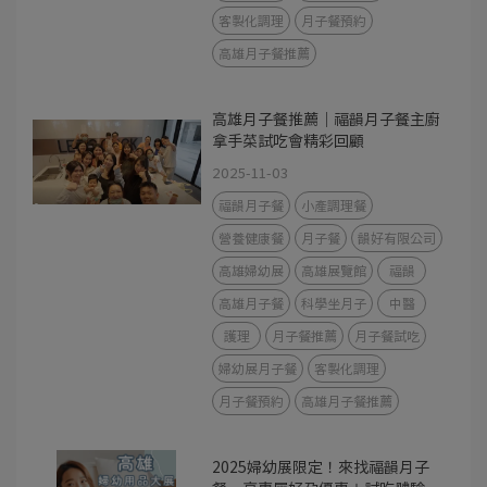
客製化調理
月子餐預約
高雄月子餐推薦
高雄月子餐推薦｜福韻月子餐主廚
拿手菜試吃會精彩回顧
2025-11-03
福韻月子餐
小產調理餐
營養健康餐
月子餐
韻好有限公司
高雄婦幼展
高雄展覽館
福韻
高雄月子餐
科學坐月子
中醫
護理
月子餐推薦
月子餐試吃
婦幼展月子餐
客製化調理
月子餐預約
高雄月子餐推薦
2025婦幼展限定！來找福韻月子