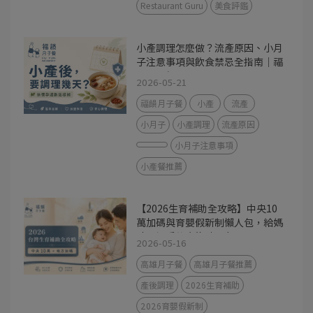
Restaurant Guru
美食評鑑
小產調理怎麼做？流產原因、小月
子注意事項與飲食禁忌全指南｜福
韻月子餐
2026-05-21
福韻月子餐
小產
流產
小月子
小產調理
流產原因
小月子注意事項
小產餐推薦
【2026生育補助全攻略】中央10
萬加碼與育嬰假新制懶人包，給媽
咪最溫暖的產後神隊友
2026-05-16
高雄月子餐
高雄月子餐推薦
產後調理
2026生育補助
2026育嬰假新制